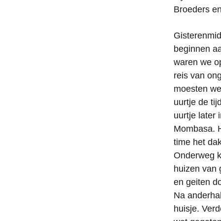
Broeders en
Gisterenmid
beginnen aan
waren we op
reis van ong
moesten we
uurtje de t
uurtje later
Mombasa. Hi
time het da
Onderweg k
huizen van g
en geiten do
Na anderhal
huisje. Ver