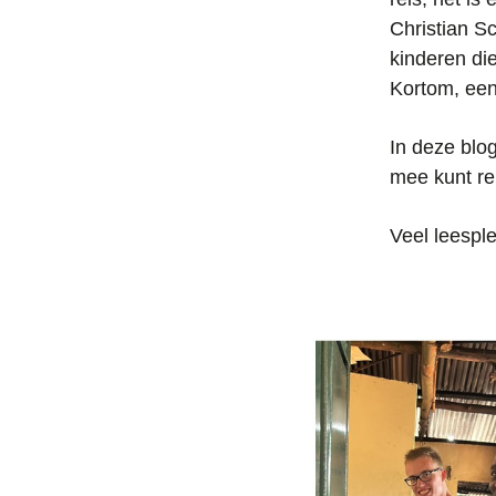
Christian S
kinderen di
Kortom, een 
In deze blo
mee kunt re
Veel leesple