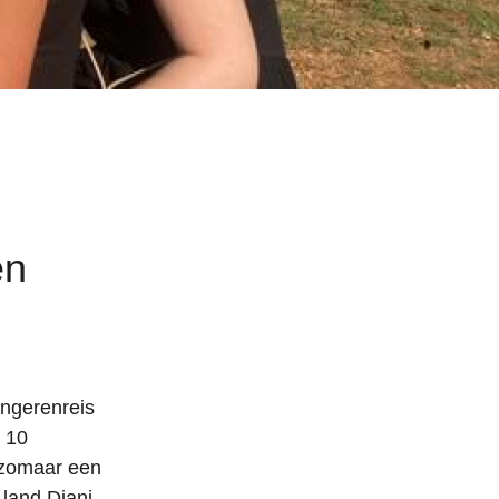
en
ongerenreis
 10
 zomaar een
land Diani