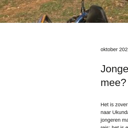
oktober 20
Jonge
mee?
Het is zove
naar Ukunda
jongeren ma
reis; het i