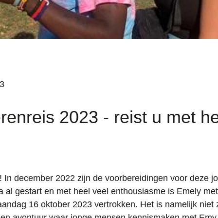
23
renreis 2023 - reist u met h
r! In december 2022 zijn de voorbereidingen voor deze j
 al gestart en met heel veel enthousiasme is Emely met
andag 16 oktober 2023 vertrokken. Het is namelijk niet
s een avontuur waar jonge mensen kennismaken met Emy-