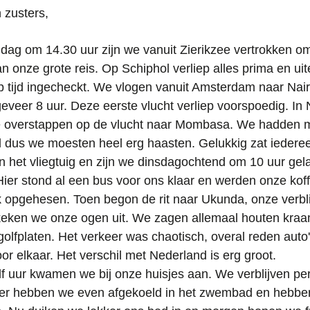
 zusters,
dag om 14.30 uur zijn we vanuit Zierikzee vertrokken om
 onze grote reis. Op Schiphol verliep alles prima en uite
 tijd ingecheckt. We vlogen vanuit Amsterdam naar Nair
eveer 8 uur. Deze eerste vlucht verliep voorspoedig. In 
 overstappen op de vlucht naar Mombasa. We hadden 
ijd dus we moesten heel erg haasten. Gelukkig zat iedere
 in het vliegtuig en zijn we dinsdagochtend om 10 uur gel
er stond al een bus voor ons klaar en werden onze koff
k opgehesen. Toen begon de rit naar Ukunda, onze verblij
eken we onze ogen uit. We zagen allemaal houten kraa
olfplaten. Het verkeer was chaotisch, overal reden auto'
or elkaar. Het verschil met Nederland is erg groot.
f uur kwamen we bij onze huisjes aan. We verblijven per
der hebben we even afgekoeld in het zwembad en hebb