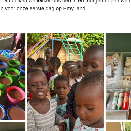
. Nu duiken we lekker ons bed in en morgen hopen we fri
aan voor onze eerste dag op Emy-land.