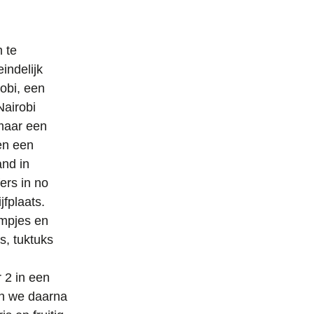
 te
indelijk
obi, een
Nairobi
maar een
en een
and in
ers in no
fplaats.
mpjes en
s, tuktuks
 2 in een
en we daarna