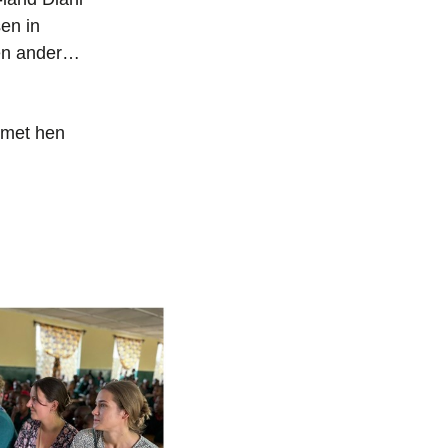
en in
een ander…
e met hen