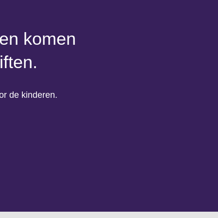
aten komen
ften.
or de kinderen.