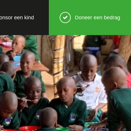
onsor een kind
Doneer een bedrag